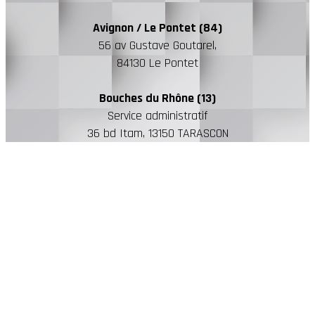
Avignon / Le Pontet (84)
56 av Gustave Goutarel,
84130 Le Pontet
Bouches du Rhône (13)
Service administratif
36 bd Itam, 13150 TARASCON
Information, Intervention
n'hésitez pas à nous contacter !
☏
04 84 14 04 42
Nous sommes à votre disposition
du lundi au vendredi d
e 8h00 à 19h00
FRANCE REVET Montpellier / Saint Jean de Védas
Parc d’activité la Peyriere, place Méditerranée 34430 St Jean de Védas
GROUPE FRANCE REVET