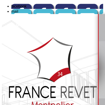
facebook
mail
☏
04 84 14 04 42
ou : 📱
06 12 82 67 99