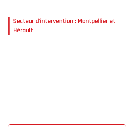
Les traces de graffitis
Secteur d'intervention : Montpellier et
Hérault
Nous réalisons vos nettoyages de façades à
50 km
aux alentours de Montpellier et Saint-Jean-de-
Védas
:
Castelnau-le-Lez, Clapiers, Lattes, Juvignac, Saint-
Jean-de-Védas, Jacou, Lavérune, Le Crès,
Montferrier-sur-Lez, Grabels, Palavas-les-Flots...
Une équipe experte pour le diagnostic de votre
support.
À découvrir également :