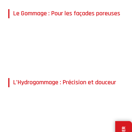
Le Gommage : Pour les façades poreuses
Le
gommage
est une technique de nettoyage par
projection de matière
sans eau
. Elle est
particulièrement indiquée pour les façades en pierre
ou en béton très poreuses, où l'infiltration d'eau doit
être évitée. Ce procédé respecte l'intégrité du support
tout en désincrustant les taches tenaces.
L’Hydrogommage : Précision et douceur
L'
hydrogommage
combine l'eau et une poudre
abrasive pour un nettoyage efficace et maîtrisé. Cette
méthode est polyvalente et s'applique sur :
Façades en béton et pierre