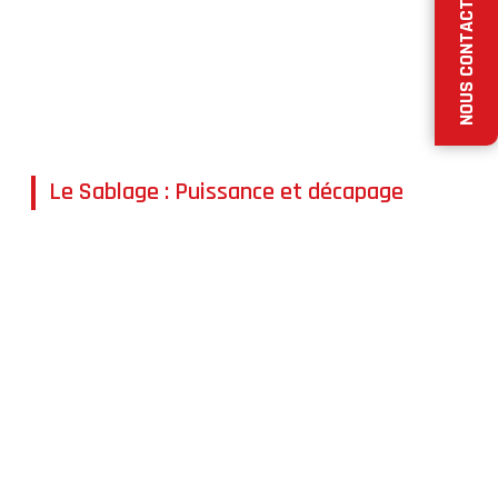
NOUS CONTACTER
Structures en bois
Murs en briques
Selon la fragilité de la surface, nous utilisons des
poudres spécifiques :
verre, pierre ou calcite
.
Le Sablage : Puissance et décapage
Le
sablage
est une technique de projection de sable à
sec. Elle est idéale pour un nettoyage profond
permettant d'éliminer :
Les anciennes peintures écaillées
Les encrassements atmosphériques lourds
Les salissures biologiques (mousses, lichens)