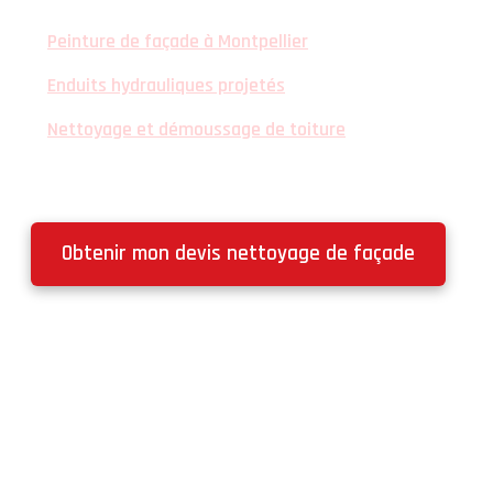
Peinture de façade à Montpellier
Enduits hydrauliques projetés
Nettoyage et démoussage de toiture
Obtenir mon devis nettoyage de façade
Secteur d'intervention :
Pour le gommage, l’hydrogommage et le sablage
nous
intervenons
à 50 Km aux alentours de Montpellier, Saint
Jean de Védas :
Castelnau-le-Lez, Clapiers, Lattes, Juvignac, Saint-Jean-de-