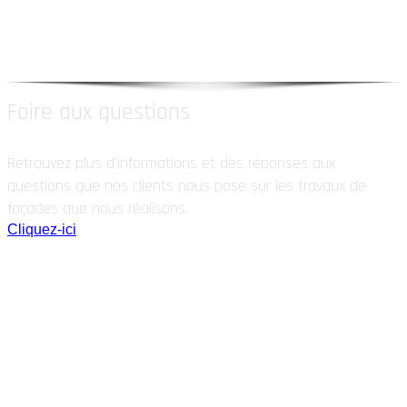
Védas, Jacou, Lavérune, Le Crès, Montferrier-sur-Lez,
Grabels, Palavas les Flots......Liste non exhaustive, n’hésitez
pas à nous contacter pour plus d’informations.
Foire aux questions
Retrouvez plus d'informations et des réponses aux
questions que nos clients nous pose sur les travaux de
façades que nous réalisons.
Cliquez-ici
Information, Intervention
n'hésitez pas à nous contacter !
☏
04 84 14 04 42
Nous sommes à votre disposition
du lundi au vendredi d
e 8h00 à 19h00
FRANCE REVET Montpellier / Saint Jean de Védas