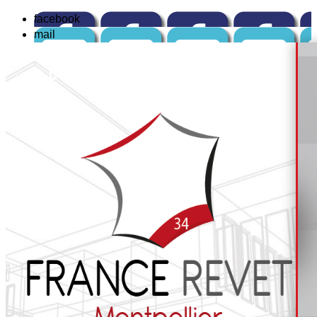
facebook
mail
☏
04 84 14 04 42
ou : 📱
06 12 82 67 99