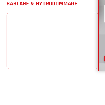
SABLAGE & HYDROGOMMAGE
L'entreprise de façade
France Revet Montpellier
/ Saint-Jean-de-Védas
est spécialisée dans les
travaux de
nettoyage de façades
haute
performance. Nous intervenons dans un rayon de
50 km aux alentours de Montpellier (Hérault)
pour redonner l'aspect du neuf à vos murs
extérieurs.
Le nettoyage est la première étape d'un ravalement
réussi. Selon la nature de votre support (pierre, béton,
brique, bois), nous adaptons nos techniques pour
éliminer les salissures urbaines, les traces de pollution
et les micro-organismes sans altérer la matière.