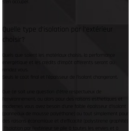
s’en occuper.
Quelle type d'isolation par l'extérieur
choisir?
Quels que soient les matériaux choisis, la performance
énergétique et les crédits d'impôt afférents seront au
rendez vous.
Seuls le coût final et l'épaisseur de l'isolant changeront.
Que ce soit une question d'être respectueux de
l'environnement, ou alors
pour des raisons esthetiques et
modernes vous avez besoin d'une faible épaisseur d
'isolant
(
panneaux de mousse polyéthane) ou tout simplement pour
des
raisons économique et d'efficacité (polystirene graphité)
l
'isolation par l'extérieur se plie à toutes les envies et à