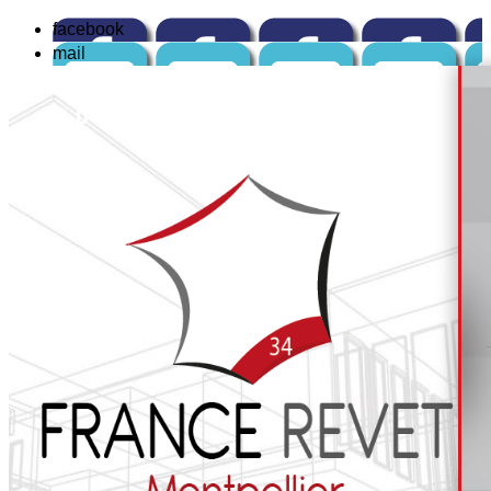
facebook
mail
☏
04 84 14 04 42
ou : 📱
06 12 82 67 99