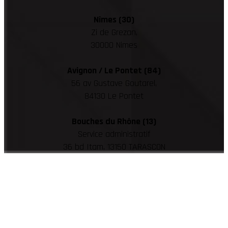
Nîmes (30)
Zi de Grezan,
30000 Nimes
Avignon / Le Pontet (84)
56 av Gustave Goutarel,
84130 Le Pontet
Bouches du Rhône (13)
Service administratif
36 bd Itam, 13150 TARASCON
Information, Intervention
n'hésitez pas à nous contacter !
☏
04 84 14 04 42
Nous sommes à votre disposition