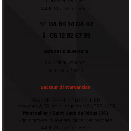
place Méditerranée
34430 St Jean de Vedas
☏
04 84 14 04 42
📱
06 12 82 67 99
Horaires d'ouverture
du lundi au vendredi
de 8h00 à 19h00
Secteur d'intervention
FRANCE REVET MONTPELLIER
intervient à 50 km autour de MONTPELLIER
Montpellier / Saint Jean de Védas (34)
Parc d’activité la Peyriere, place Méditerranée
34430 St Jean de Vedas