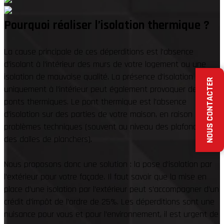
Pourquoi réaliser l’isolation thermique ?
La cause principale de ces déperditions est l’absence
d’isolant à l’intérieur des murs de votre logement ou une
isolation de mauvaise qualité. La présence d’isolation
NOUS CONTACTER
uniquement à l’intérieur peut également provoquer des
ponts thermiques. Le pont thermique est l’absence
d’isolation sur des parties de votre maison, en raison de
problèmes techniques (souvent au niveau des plafonds ou
des dalles de planchers).
Nous proposons donc une solution : la pose d’isolation par
l’extérieur pour votre façade. Il faut savoir que la mise en
place d’une isolation par l’extérieur peut s’accompagner d’un
crédit d’impôt de l’ordre de 25%. Les déperditions sont une
nuisance pour vous et pour l’environnement, il est urgent de