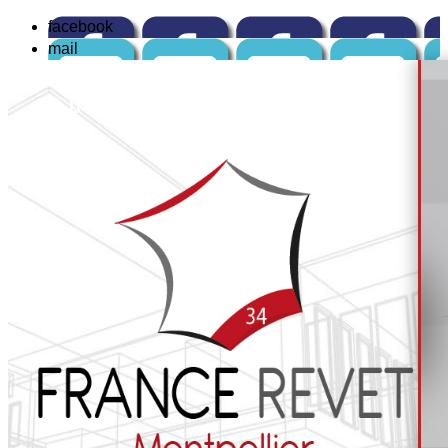
facebook
mail
☏
04 84 14 04 42
ou : 📱
06 12 82 67 99