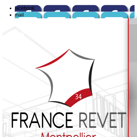
facebook
mail
☏
04 84 14 04 42
ou : 📱
06 12 82 67 99