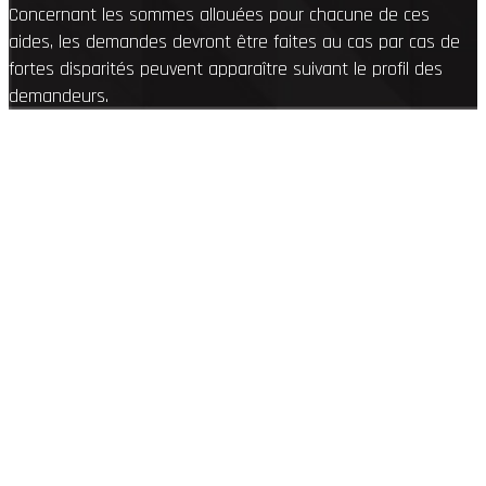
Concernant les sommes allouées pour chacune de ces
aides, les demandes devront être faites au cas par cas de
fortes disparités peuvent apparaître suivant le profil des
demandeurs.
Information, Intervention
n'hésitez pas à nous contacter !
☏
04 84 14 04 42
Nous sommes à votre disposition
du lundi au vendredi d
e 8h00 à 19h00
FRANCE REVET Montpellier / Saint Jean de Védas
Parc d’activité la Peyriere, place Méditerranée 34430 St Jean de Védas
GROUPE FRANCE REVET
Copyright www.france-revet-montpellier.fr - Tous droits réservés
-
Mentions Légales